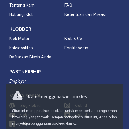
Tentang Kami
FAQ
Hubungi Klob
Ketentuan dan Privasi
KLOBBER
Klob Meter
Klob & Co
Kaleidosklob
Ensiklobedia
Daftarkan Bisnis Anda
PARTNERSHIP
Employer
MEDIA SOSIAL
Kami menggunakan cookies
blog.klob.id
klob.id
Situs ini menggunakan cookies untuk memberikan pengalaman
klob.id
klob.id
browsing yang terbaik. Dengan mengakses situs ini, Anda telah
menyetujui penggunaan cookies dari kami.
klob.id