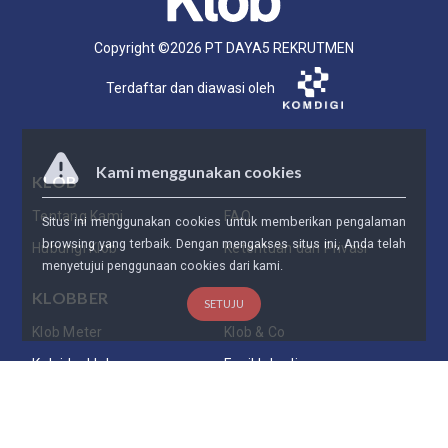
Copyright ©
2026
PT DAYA5 REKRUTMEN
Terdaftar dan diawasi oleh
Kami menggunakan cookies
KLOB
Tentang Kami
FAQ
Situs ini menggunakan cookies untuk memberikan pengalaman
browsing yang terbaik. Dengan mengakses situs ini, Anda telah
Hubungi Klob
Ketentuan dan Privasi
menyetujui penggunaan cookies dari kami.
KLOBBER
SETUJU
Klob Meter
Klob & Co
Kaleidosklob
Ensiklobedia
Daftarkan Bisnis Anda
PARTNERSHIP