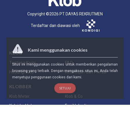
Copyright ©
2026
PT DAYA5 REKRUTMEN
Terdaftar dan diawasi oleh
Kami menggunakan cookies
KLOB
Tentang Kami
FAQ
Situs ini menggunakan cookies untuk memberikan pengalaman
browsing yang terbaik. Dengan mengakses situs ini, Anda telah
Hubungi Klob
Ketentuan dan Privasi
menyetujui penggunaan cookies dari kami.
KLOBBER
SETUJU
Klob Meter
Klob & Co
Kaleidosklob
Ensiklobedia
Daftarkan Bisnis Anda
PARTNERSHIP