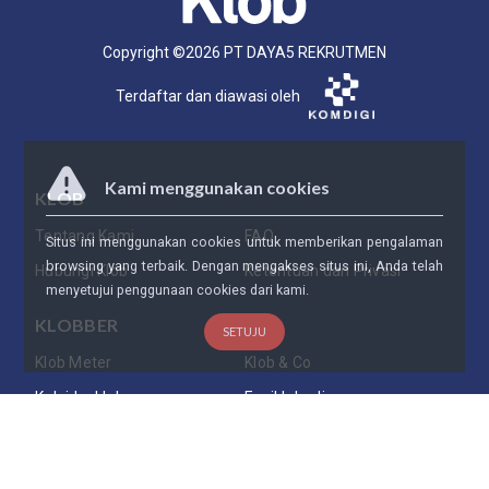
Copyright ©
2026
PT DAYA5 REKRUTMEN
Terdaftar dan diawasi oleh
Kami menggunakan cookies
KLOB
Tentang Kami
FAQ
Situs ini menggunakan cookies untuk memberikan pengalaman
browsing yang terbaik. Dengan mengakses situs ini, Anda telah
Hubungi Klob
Ketentuan dan Privasi
menyetujui penggunaan cookies dari kami.
KLOBBER
SETUJU
Klob Meter
Klob & Co
Kaleidosklob
Ensiklobedia
Daftarkan Bisnis Anda
PARTNERSHIP