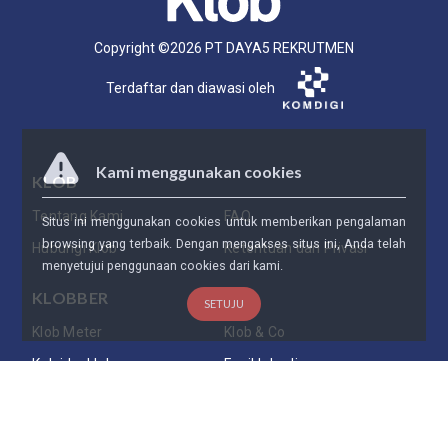
Copyright ©
2026
PT DAYA5 REKRUTMEN
Terdaftar dan diawasi oleh
Kami menggunakan cookies
KLOB
Tentang Kami
FAQ
Situs ini menggunakan cookies untuk memberikan pengalaman
browsing yang terbaik. Dengan mengakses situs ini, Anda telah
Hubungi Klob
Ketentuan dan Privasi
menyetujui penggunaan cookies dari kami.
KLOBBER
SETUJU
Klob Meter
Klob & Co
Kaleidosklob
Ensiklobedia
Daftarkan Bisnis Anda
PARTNERSHIP